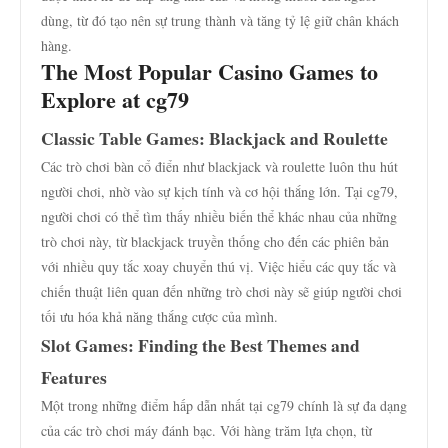
dùng, từ đó tạo nên sự trung thành và tăng tỷ lệ giữ chân khách
hàng.
The Most Popular Casino Games to
Explore at cg79
Classic Table Games: Blackjack and Roulette
Các trò chơi bàn cổ điển như blackjack và roulette luôn thu hút
người chơi, nhờ vào sự kịch tính và cơ hội thắng lớn. Tại cg79,
người chơi có thể tìm thấy nhiều biến thể khác nhau của những
trò chơi này, từ blackjack truyền thống cho đến các phiên bản
với nhiều quy tắc xoay chuyển thú vị. Việc hiểu các quy tắc và
chiến thuật liên quan đến những trò chơi này sẽ giúp người chơi
tối ưu hóa khả năng thắng cược của mình.
Slot Games: Finding the Best Themes and
Features
Một trong những điểm hấp dẫn nhất tại cg79 chính là sự đa dạng
của các trò chơi máy đánh bạc. Với hàng trăm lựa chọn, từ