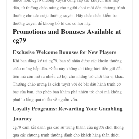
dẫn, từ thưởng chào mừng cho người chơi mới đến chương trình
thưởng cho các cược thường xuyên. Hãy chắc chắn kiểm tra
thường xuyên để không bỏ lỡ các cơ hội này.
Promotions and Bonuses Available at
cg79
Exclusive Welcome Bonuses for New Players
Khi bạn đăng ký tại cg79, bạn sẽ nhận được các khoản thưởng
chào mừng hấp dẫn. Điều này không chỉ tăng lượt tiền gửi đầu
tiên mà còn mở ra nhiều cơ hội cho những trò chơi thú vị khác.
Thưởng chào mừng là cách tuyệt vời để bắt đầu hành trình cờ
bạc của bạn, cho phép bạn khám phá nhiều trò chơi mà không
phải lo lắng quá nhiều về nguồn vốn.
Loyalty Programs: Rewarding Your Gambling
Journey
cg79 cam kết đánh giá cao sự trung thành của người chơi thông
qua các chương trình thưởng dành cho khách hàng thân thiết.